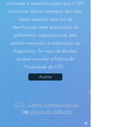
informada e inequívoca para que o CITS
Amazonas realize tratamento dos meus
dados pessoais para fins de
identificação neste questionário de
perfilamento organizacional, pelo
período necessário à elaboração do
diagnóstico. Em caso de dúvidas,
poderei consultar a Política de
Privacidade da CITS.
Aceitar
CITS - Centro Internacional de
Tecnologia de Software