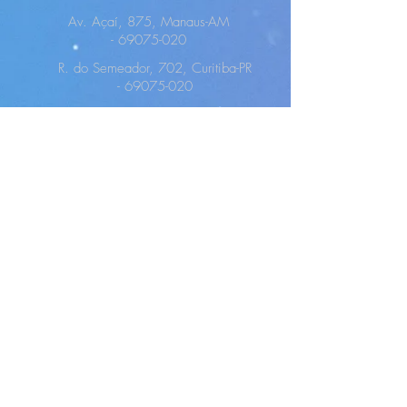
Av. Açaí, 875, Manaus-AM
-
69075-020
R. do Semeador, 702, Curitiba-PR
-
69075-020
+55 92 3308 7200
+55 41 3015 2000
ppi40@cits.br
negocios@cits.br
Copyright ©2021 Todos os direitos