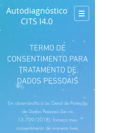
Autodiagnóstico
CITS I4.0
TERMO DE
CONSENTIMENTO PARA
TRATAMENTO DE
DADOS PESSOAIS
Em observância à Lei Geral de Proteção
de Dados Pessoais (Lei no
13.709/2018), forneço meu
consentimento de maneira livre,